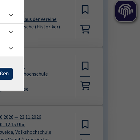
10.2026
00
–
19:30
Uhr
nkenberg, Haus der Vereine
 Albrecht Kirsche
(Historiker)
11.2026
00
–
18:45
Uhr
iberg, Volkshochschule
eßen
rierefrei)
queline Haase
10.2026
—
23.11.2026
00
–
12:15
Uhr
tweida, Volkshochschule
hen Vogel
(Lizensierter