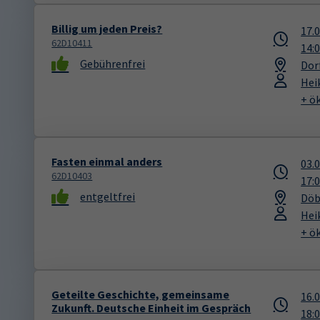
Billig um jeden Preis?
17.
62D10411
14:
Gebührenfrei
Dor
Hei
+ ö
Fasten einmal anders
03.
62D10403
17:
entgeltfrei
Döb
Hei
+ ö
Geteilte Geschichte, gemeinsame
16.
Zukunft. Deutsche Einheit im Gespräch
18: