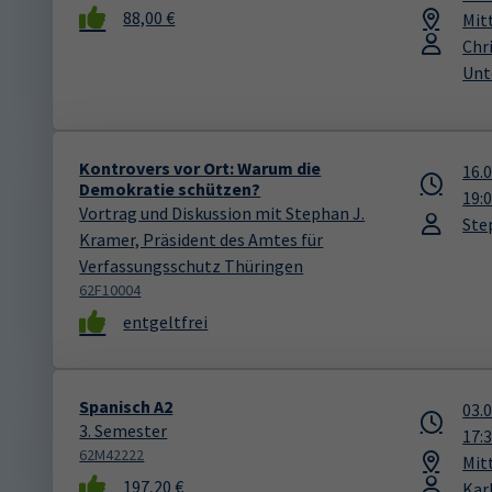
88,00 €
Mit
Chr
Unt
Kontrovers vor Ort: Warum die
16.
Demokratie schützen?
19:
Vortrag und Diskussion mit Stephan J.
Ste
Kramer, Präsident des Amtes für
Verfassungsschutz Thüringen
62F10004
entgeltfrei
Spanisch A2
03.
3. Semester
17:
62M42222
Mit
197,20 €
Kar