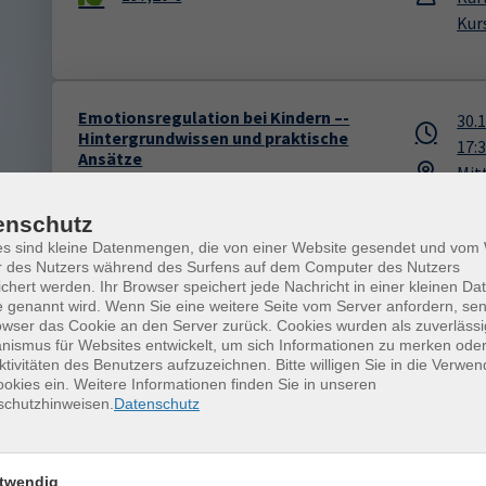
Kur
Emotionsregulation bei Kindern –-
30.
Hintergrundwissen und praktische
17:
Ansätze
Mit
62M50004
Chr
32,00 €
enschutz
es sind kleine Datenmengen, die von einer Website gesendet und vo
r des Nutzers während des Surfens auf dem Computer des Nutzers
chert werden. Ihr Browser speichert jede Nachricht in einer kleinen Dat
Geschichte und Bedeutung des
 genannt wird. Wenn Sie eine weitere Seite vom Server anfordern, se
14.
owser das Cookie an den Server zurück. Cookies wurden als zuverlässi
sächsischen Dialekts
18:
ismus für Websites entwickelt, um sich Informationen zu merken oder
62M10914
Erl
ktivitäten des Benutzers aufzuzeichnen. Bitte willigen Sie in die Verwe
entgeltfrei
okies ein. Weitere Informationen finden Sie in unseren
Dr.
schutzhinweisen.
Datenschutz
twendig