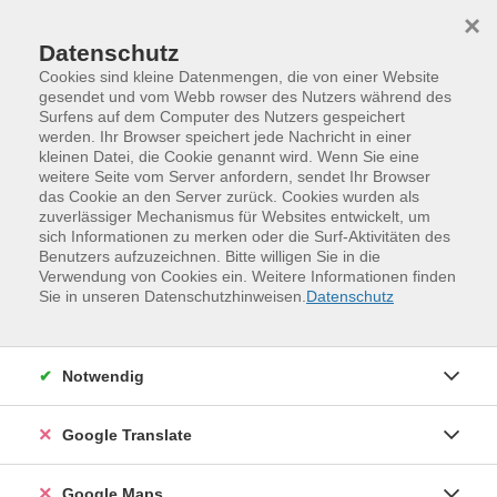
Skip to main content
Skip to page footer
×
Datenschutz
Cookies sind kleine Datenmengen, die von einer Website
gesendet und vom Webb rowser des Nutzers während des
Übersicht unserer Dozent:innen
Surfens auf dem Computer des Nutzers gespeichert
werden. Ihr Browser speichert jede Nachricht in einer
kleinen Datei, die Cookie genannt wird. Wenn Sie eine
weitere Seite vom Server anfordern, sendet Ihr Browser
das Cookie an den Server zurück. Cookies wurden als
Dozent:innen A-Z
zuverlässiger Mechanismus für Websites entwickelt, um
sich Informationen zu merken oder die Surf-Aktivitäten des
Alexander Walther
Benutzers aufzuzeichnen. Bitte willigen Sie in die
Verwendung von Cookies ein. Weitere Informationen finden
Sie in unseren Datenschutzhinweisen.
Datenschutz
Filter
Notwendig
nur buchbare
nur beginnende
Google Translate
Kurse (
2
)
Loading...
Google Maps