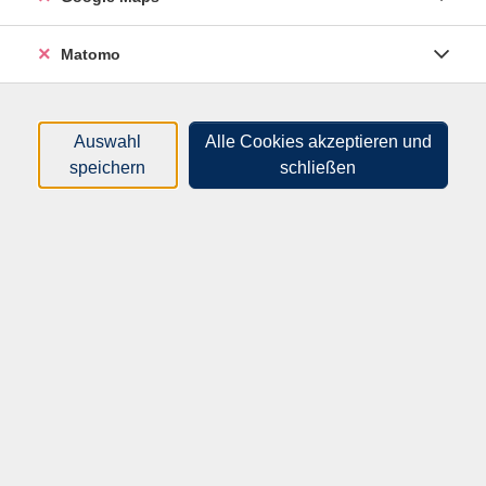
Sortierung
Matomo
Kontrovers vor Ort: Die Shoah & die DDR
Vortrag und Gespräch mit Dr. Alexander Walther
62F10104
Auswahl
Alle Cookies akzeptieren und
speichern
schließen
entgeltfrei
08.09.2026
19:00
–
21:00
Uhr
Freiberg, Mehrgenerationenhaus "Buntes
Haus"
Alexander Walther
Kontrovers vor Ort: Die Shoah & die DDR