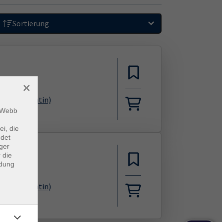
Sortierung
×
thek
sischdozentin)
m Webb
ei, die
ndet
ger
 die
ndung
sischdozentin)