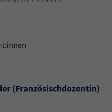
Startseite
Programm
nt:innen
der
(Französischdozentin)