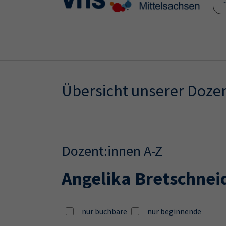
Skip to main content
Skip to page footer
Übersicht unserer Doze
Dozent:innen A-Z
Angelika Bretschnei
nur buchbare
nur beginnende