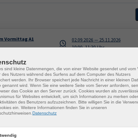
am Vormittag A1
02.09.2026
—
25.11.2026
10:00
–
11:30
Uhr
Rochlitz, Schulgasse 10, Biblio
enschutz
Angelika Bretschneider
(Franzö
es sind kleine Datenmengen, die von einer Website gesendet und vo
r des Nutzers während des Surfens auf dem Computer des Nutzers
chert werden. Ihr Browser speichert jede Nachricht in einer kleinen Dat
 genannt wird. Wenn Sie eine weitere Seite vom Server anfordern, se
owser das Cookie an den Server zurück. Cookies wurden als zuverlässi
02.09.2026
—
25.11.2026
ismus für Websites entwickelt, um sich Informationen zu merken oder
17:30
–
19:00
Uhr
ktivitäten des Benutzers aufzuzeichnen. Bitte willigen Sie in die Verwe
okies ein. Weitere Informationen finden Sie in unseren
Mittweida, Volkshochschule
schutzhinweisen.
Datenschutz
Angelika Bretschneider
(Franzö
twendig