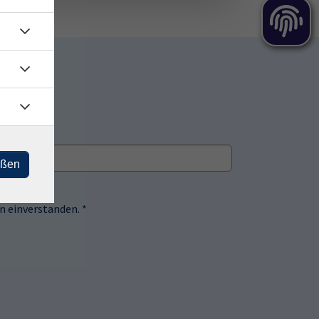
eßen
 einverstanden. *