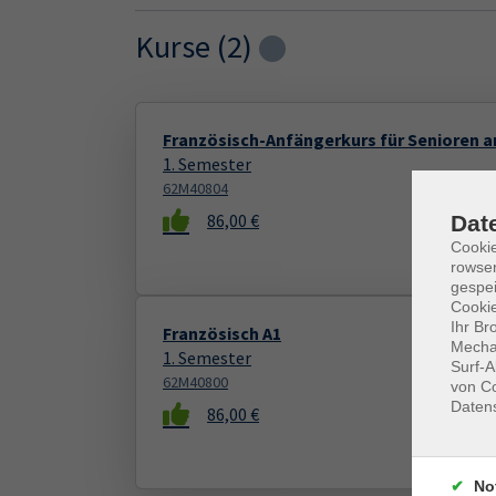
Kurse (
2
)
Loading...
Französisch-Anfängerkurs für Senioren 
1. Semester
62M40804
86,00 €
Dat
Cooki
rowse
gespei
Cookie
Ihr Br
Französisch A1
Mechan
1. Semester
Surf-A
62M40800
von Co
Daten
86,00 €
No