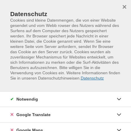
Skip to main content
Skip to page footer
×
Datenschutz
Cookies sind kleine Datenmengen, die von einer Website
gesendet und vom Webb rowser des Nutzers während des
Übersicht unserer Dozent:innen
Surfens auf dem Computer des Nutzers gespeichert
werden. Ihr Browser speichert jede Nachricht in einer
kleinen Datei, die Cookie genannt wird. Wenn Sie eine
weitere Seite vom Server anfordern, sendet Ihr Browser
das Cookie an den Server zurück. Cookies wurden als
Dozent:innen A-Z
zuverlässiger Mechanismus für Websites entwickelt, um
sich Informationen zu merken oder die Surf-Aktivitäten des
Dr. Albrecht Kirsche
(Historiker)
Benutzers aufzuzeichnen. Bitte willigen Sie in die
Verwendung von Cookies ein. Weitere Informationen finden
Sie in unseren Datenschutzhinweisen.
Datenschutz
Filter
Notwendig
nur buchbare
nur beginnende
Google Translate
Kurse (
2
)
Loading...
Google Maps