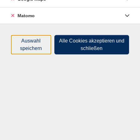
Sortierung
Matomo
Geschichte und Bedeutung des sächsischen
Dialekts
62M10914
Auswahl
Alle Cookies akzeptieren und
entgeltfrei
speichern
schließen
14.10.2026
18:30
–
20:00
Uhr
Erlau, Generationenbahnhof e. V.
Dr. Albrecht Kirsche
(Historiker)
Geschichte und Bedeutung des sächsischen
Dialekts