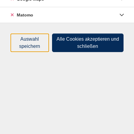
Sortierung
Matomo
Arabisch für Anfänger
Auswahl
Alle Cookies akzeptieren und
1. Semester
speichern
schließen
62M40102
100,00 €
09.09.2026
—
02.12.2026
18:00
–
19:30
Uhr
Mittweida, BSZ
Dr. Ibrahim Hassan
(Dolmetscher /
Übersetzer Arabisch)