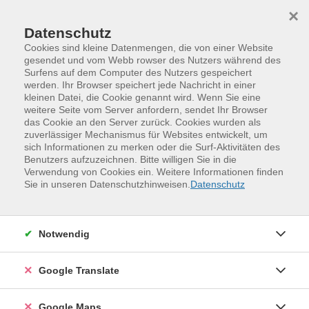
Skip to main content
Skip to page footer
×
Datenschutz
Cookies sind kleine Datenmengen, die von einer Website
gesendet und vom Webb rowser des Nutzers während des
Übersicht unserer Dozent:innen
Surfens auf dem Computer des Nutzers gespeichert
werden. Ihr Browser speichert jede Nachricht in einer
kleinen Datei, die Cookie genannt wird. Wenn Sie eine
weitere Seite vom Server anfordern, sendet Ihr Browser
das Cookie an den Server zurück. Cookies wurden als
Dozent:innen A-Z
zuverlässiger Mechanismus für Websites entwickelt, um
sich Informationen zu merken oder die Surf-Aktivitäten des
Dr. Ibrahim Hassan
(Dolmetscher
Benutzers aufzuzeichnen. Bitte willigen Sie in die
Verwendung von Cookies ein. Weitere Informationen finden
/ Übersetzer Arabisch)
Sie in unseren Datenschutzhinweisen.
Datenschutz
Filter
Notwendig
nur buchbare
nur beginnende
Google Translate
Kurse (
1
)
Loading...
Google Maps