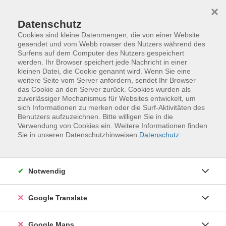
Skip to main content
Skip to page footer
×
Datenschutz
Cookies sind kleine Datenmengen, die von einer Website
gesendet und vom Webb rowser des Nutzers während des
Übersicht unserer Dozent:innen
Surfens auf dem Computer des Nutzers gespeichert
werden. Ihr Browser speichert jede Nachricht in einer
kleinen Datei, die Cookie genannt wird. Wenn Sie eine
weitere Seite vom Server anfordern, sendet Ihr Browser
das Cookie an den Server zurück. Cookies wurden als
Dozent:innen A-Z
zuverlässiger Mechanismus für Websites entwickelt, um
sich Informationen zu merken oder die Surf-Aktivitäten des
Dr. Jörg Tröltzsch
Benutzers aufzuzeichnen. Bitte willigen Sie in die
Verwendung von Cookies ein. Weitere Informationen finden
Sie in unseren Datenschutzhinweisen.
Datenschutz
Filter
Notwendig
nur buchbare
nur beginnende
Google Translate
Loading...
Kurse (
12
)
Google Maps