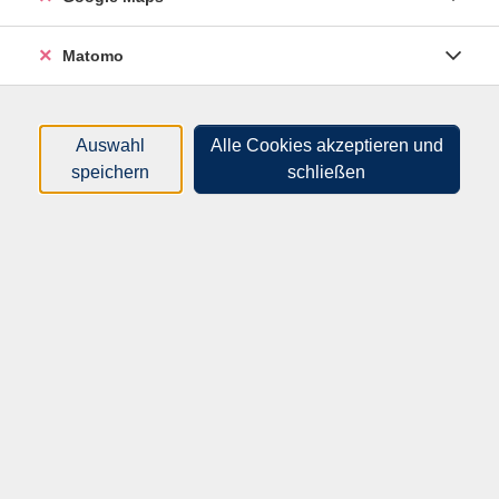
Sortierung
Matomo
Englisch B1
Auswahl
Alle Cookies akzeptieren und
9. Semester
speichern
schließen
62F40612
197,20 €
04.09.2026
—
22.01.2027
17:00
–
18:30
Uhr
Freiberg, Volkshochschule (barrierefrei)
Dr. Raymond Nurse
(Dr. rer. nat. Geologie)