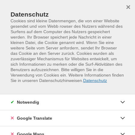
Skip to main content
Skip to page footer
×
0
0
Datenschutz
Cookies sind kleine Datenmengen, die von einer Website
gesendet und vom Webb rowser des Nutzers während des
Übersicht unserer Dozent:innen
Surfens auf dem Computer des Nutzers gespeichert
werden. Ihr Browser speichert jede Nachricht in einer
kleinen Datei, die Cookie genannt wird. Wenn Sie eine
weitere Seite vom Server anfordern, sendet Ihr Browser
das Cookie an den Server zurück. Cookies wurden als
Dozent:innen A-Z
zuverlässiger Mechanismus für Websites entwickelt, um
sich Informationen zu merken oder die Surf-Aktivitäten des
Dr. Raymond Nurse
(Dr. rer. nat.
Benutzers aufzuzeichnen. Bitte willigen Sie in die
Verwendung von Cookies ein. Weitere Informationen finden
Geologie)
Sie in unseren Datenschutzhinweisen.
Datenschutz
Filter
Notwendig
nur buchbare
nur beginnende
Google Translate
Kurse (
1
)
Loading...
Google Maps