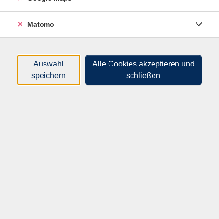
Sortierung
Matomo
Schminkseminar: Tages-Make-up leicht
gemacht
62F10600
Auswahl
Alle Cookies akzeptieren und
20,00 €
speichern
schließen
22.08.2026
09:00
–
12:00
Uhr
Freiberg, Volkshochschule (barrierefrei)
Eliška Mračková
Tschechisch zum Schnuppern
62F42300