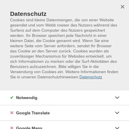
Skip to main content
Skip to page footer
×
Datenschutz
Cookies sind kleine Datenmengen, die von einer Website
gesendet und vom Webb rowser des Nutzers während des
Übersicht unserer Dozent:innen
Surfens auf dem Computer des Nutzers gespeichert
werden. Ihr Browser speichert jede Nachricht in einer
kleinen Datei, die Cookie genannt wird. Wenn Sie eine
weitere Seite vom Server anfordern, sendet Ihr Browser
das Cookie an den Server zurück. Cookies wurden als
Dozent:innen A-Z
zuverlässiger Mechanismus für Websites entwickelt, um
sich Informationen zu merken oder die Surf-Aktivitäten des
Eliška Mračková
Benutzers aufzuzeichnen. Bitte willigen Sie in die
Verwendung von Cookies ein. Weitere Informationen finden
Sie in unseren Datenschutzhinweisen.
Datenschutz
Filter
Notwendig
nur buchbare
nur beginnende
Google Translate
Kurse (
9
)
Loading...
Google Maps