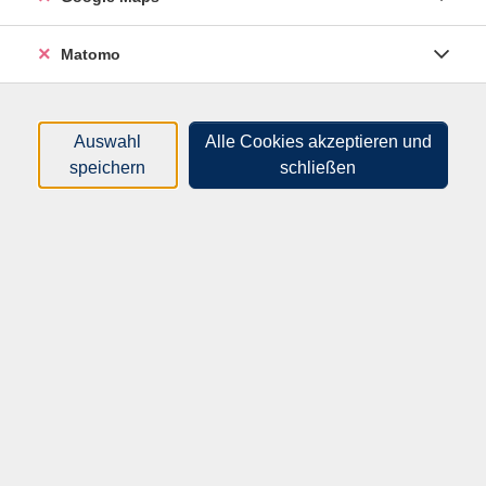
Kurse (
9
)
Loading...
Matomo
Sortierung
Auswahl
Alle Cookies akzeptieren und
Entspannungsreise mit Klangschalen
speichern
schließen
62F30104
26,00 €
15.09.2026
—
29.09.2026
17:00
–
18:00
Uhr
Flöha, Bahnhofstr., Musikschule
Gabriele Teichmann
(Heilpraktikerin für
Psychotherapie)