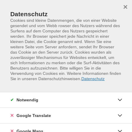
Skip to main content
Skip to page footer
×
Datenschutz
Cookies sind kleine Datenmengen, die von einer Website
gesendet und vom Webb rowser des Nutzers während des
Übersicht unserer Dozent:innen
Surfens auf dem Computer des Nutzers gespeichert
werden. Ihr Browser speichert jede Nachricht in einer
kleinen Datei, die Cookie genannt wird. Wenn Sie eine
weitere Seite vom Server anfordern, sendet Ihr Browser
das Cookie an den Server zurück. Cookies wurden als
Dozent:innen A-Z
zuverlässiger Mechanismus für Websites entwickelt, um
sich Informationen zu merken oder die Surf-Aktivitäten des
Gabriele Teichmann
Benutzers aufzuzeichnen. Bitte willigen Sie in die
Verwendung von Cookies ein. Weitere Informationen finden
(Heilpraktikerin für
Sie in unseren Datenschutzhinweisen.
Datenschutz
Psychotherapie)
Notwendig
Filter
Google Translate
nur buchbare
nur beginnende
Google Maps