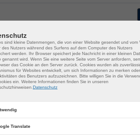
enschutz
 DDR
01.09.2026
es sind kleine Datenmengen, die von einer Website gesendet und vo
nd dem Buchautor Geralf
18:00
–
20:00
Uhr
r des Nutzers während des Surfens auf dem Computer des Nutzers
chert werden. Ihr Browser speichert jede Nachricht in einer kleinen Dat
Hartha, Stadtbibliothek
 genannt wird. Wenn Sie eine weitere Seite vom Server anfordern, se
Geralf Pochop
owser das Cookie an den Server zurück. Cookies wurden als zuverlässi
ismus für Websites entwickelt, um sich Informationen zu merken oder
ktivitäten des Benutzers aufzuzeichnen. Bitte willigen Sie in die Verwe
okies ein. Weitere Informationen finden Sie in unseren
schutzhinweisen.
Datenschutz
twendig
sen?
ogle Translate
 Newsletter an!