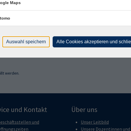
ogle Maps
tomo
ich mit der Verarbeitung gemäß unseren Datenschutzbestimmungen
Auswahl speichern
Alle Cookies akzeptieren und schli
n
Datenschutzbestimmungen
.
llt werden.
vice und Kontakt
Über uns
eschäftsstellen und
Unser Leitbild
ffnungszeiten
Unsere Dozentinnen und