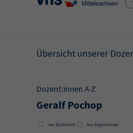
Skip to main content
Skip to page footer
Übersicht unserer Doze
Dozent:innen A-Z
Geralf Pochop
nur buchbare
nur beginnende