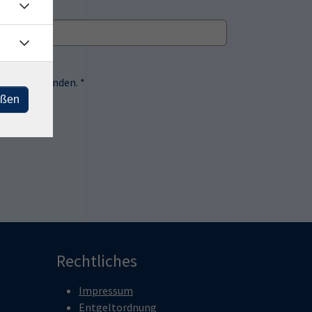
 einverstanden. *
eßen
Rechtliches
Impressum
Entgeltordnung