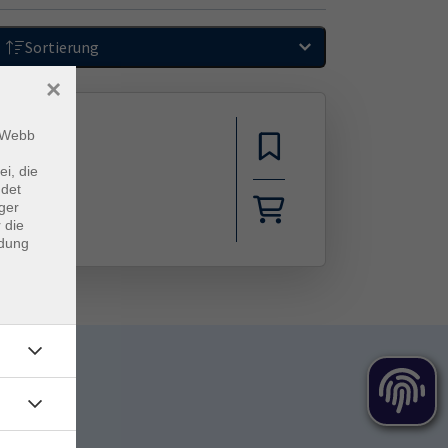
Sortierung
×
m Webb
ei, die
ndet
ger
 die
ndung