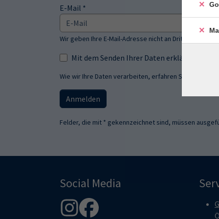
Go
E-Mail *
Ma
Wir geben Ihre E-Mail-Adresse nicht an Dritte weiter.
Mit dem Senden Ihrer Daten erklären Sie s
Wie wir Ihre Daten verarbeiten, erfahren Sie in unsere
Anmelden
Felder, die mit * gekennzeichnet sind, müssen ausgefü
Social Media
Ser
G
Ö