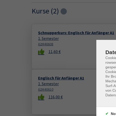
Kurse (
2
)
Loading...
Schnupperkurs: Englisch für Anfänger A1
1. Semester
62M40608
11,60 €
Dat
Cooki
rowse
gespei
Cookie
Ihr Br
Englisch für Anfänger A1
Mechan
1. Semester
Surf-A
62M40610
von Co
Daten
116,00 €
No