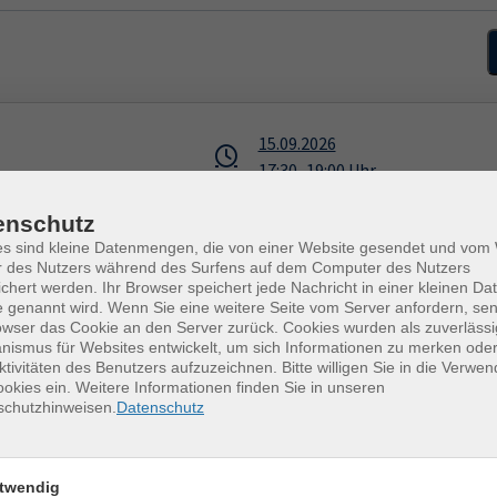
15.09.2026
17:30
–
19:00
Uhr
Hainichen, Christas Scheune
enschutz
Jörg Kupey
es sind kleine Datenmengen, die von einer Website gesendet und vo
r des Nutzers während des Surfens auf dem Computer des Nutzers
chert werden. Ihr Browser speichert jede Nachricht in einer kleinen Dat
 genannt wird. Wenn Sie eine weitere Seite vom Server anfordern, se
owser das Cookie an den Server zurück. Cookies wurden als zuverlässi
22.09.2026
—
08.12.2026
ismus für Websites entwickelt, um sich Informationen zu merken oder
17:30
–
19:00
Uhr
ktivitäten des Benutzers aufzuzeichnen. Bitte willigen Sie in die Verwe
okies ein. Weitere Informationen finden Sie in unseren
Hainichen, Christas Scheune
schutzhinweisen.
Datenschutz
Jörg Kupey
twendig