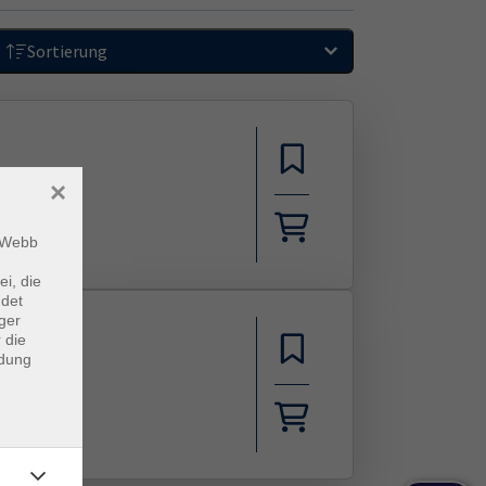
Sortierung
×
m Webb
ei, die
ndet
ger
 die
ndung