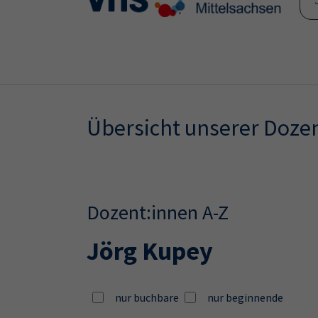
Skip to main content
Skip to page footer
Übersicht unserer Doze
Dozent:innen A-Z
Jörg Kupey
nur buchbare
nur beginnende