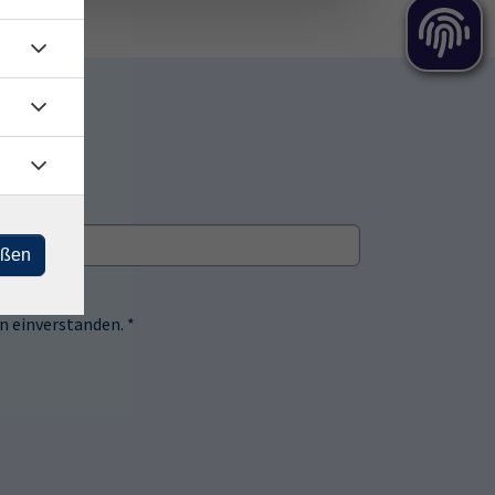
eßen
 einverstanden. *