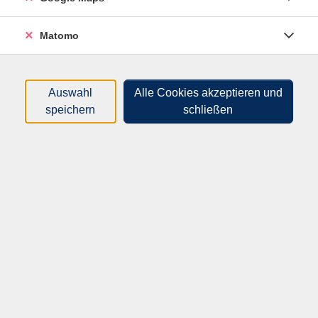
Sortierung
Matomo
Selbstverteidigung für Senioren
Auswahl
Alle Cookies akzeptieren und
62M30280
speichern
schließen
82,50 €
26.10.2026
—
23.11.2026
10:00
–
12:15
Uhr
Mittweida, Volkshochschule
Jochen Vogel
(Lizensierter Fachübungsleiter
Karate)