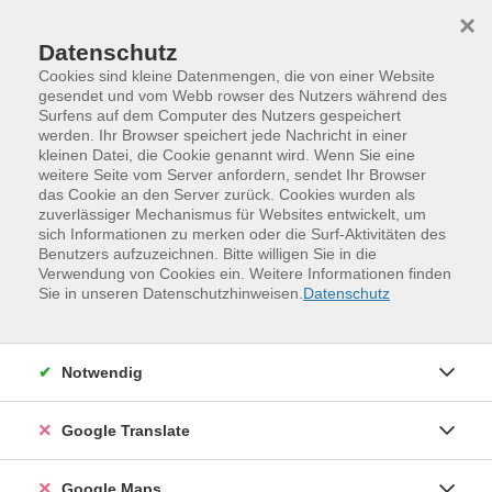
Skip to main content
Skip to page footer
×
Datenschutz
Cookies sind kleine Datenmengen, die von einer Website
gesendet und vom Webb rowser des Nutzers während des
Übersicht unserer Dozent:innen
Surfens auf dem Computer des Nutzers gespeichert
werden. Ihr Browser speichert jede Nachricht in einer
kleinen Datei, die Cookie genannt wird. Wenn Sie eine
weitere Seite vom Server anfordern, sendet Ihr Browser
das Cookie an den Server zurück. Cookies wurden als
Dozent:innen A-Z
zuverlässiger Mechanismus für Websites entwickelt, um
sich Informationen zu merken oder die Surf-Aktivitäten des
Jochen Vogel
(Lizensierter
Benutzers aufzuzeichnen. Bitte willigen Sie in die
Verwendung von Cookies ein. Weitere Informationen finden
Fachübungsleiter Karate)
Sie in unseren Datenschutzhinweisen.
Datenschutz
Filter
Notwendig
nur buchbare
nur beginnende
Google Translate
Kurse (
1
)
Loading...
Google Maps