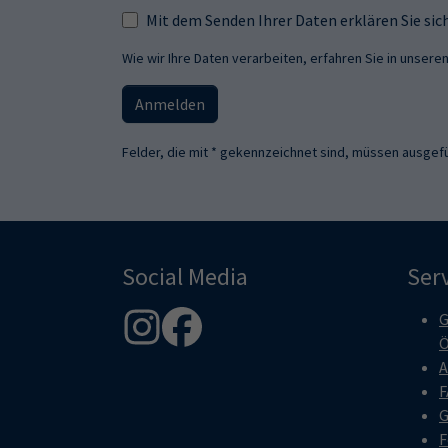
Mit dem Senden Ihrer Daten erklären Sie s
Wie wir Ihre Daten verarbeiten, erfahren Sie in unsere
Anmelden
Felder, die mit * gekennzeichnet sind, müssen ausgefü
Social Media
Ser
G
Ö
A
F
G
F