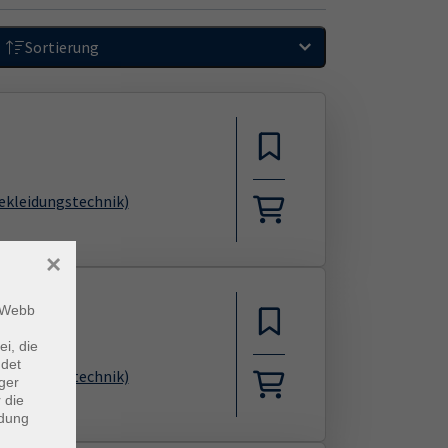
Sortierung
Bekleidungstechnik)
×
m Webb
ei, die
ndet
Bekleidungstechnik)
ger
 die
ndung