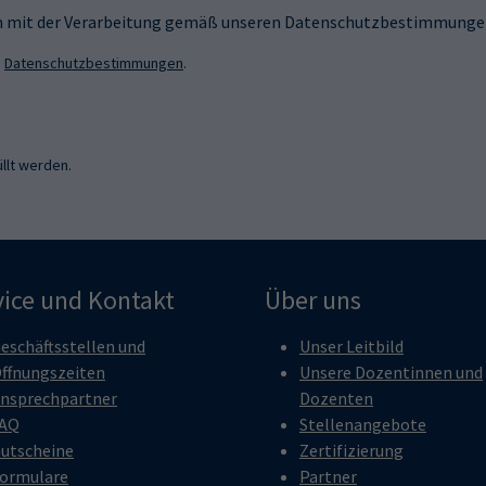
ich mit der Verarbeitung gemäß unseren Datenschutzbestimmungen
n
Datenschutzbestimmungen
.
llt werden.
vice und Kontakt
Über uns
eschäftsstellen und
Unser Leitbild
ffnungszeiten
Unsere Dozentinnen und
nsprechpartner
Dozenten
AQ
Stellenangebote
utscheine
Zertifizierung
ormulare
Partner