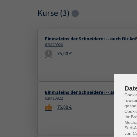
Kurse (
3
)
Loading...
Einmaleins der Schneiderei -- auch für An
62M20920
75,00 €
Dat
Einmaleins der Schneiderei -- auch für An
Cooki
62M20922
rowse
gespei
75,00 €
Cookie
Ihr Br
Mechan
Surf-A
von Co