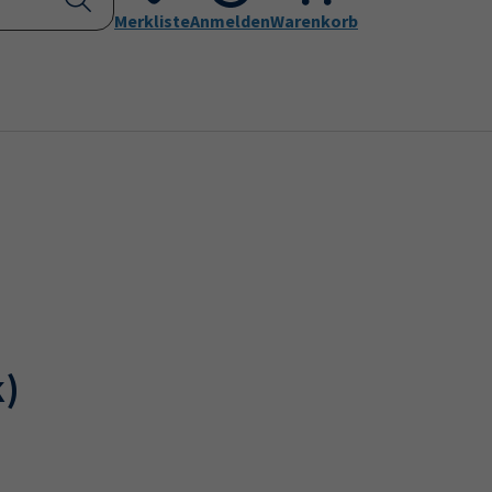
Kontakt
Merkliste
Aktuelles
Anmelden
Leichte Sprache
Warenkorb
Submenu for "Programm"
Submenu for "Kontakt"
k)