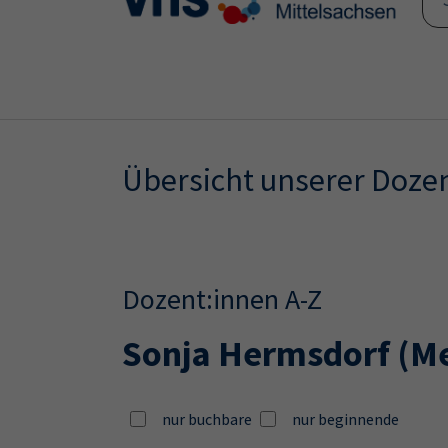
Skip to main content
Skip to page footer
Übersicht unserer Doze
Dozent:innen A-Z
Sonja Hermsdorf
(Me
nur buchbare
nur beginnende