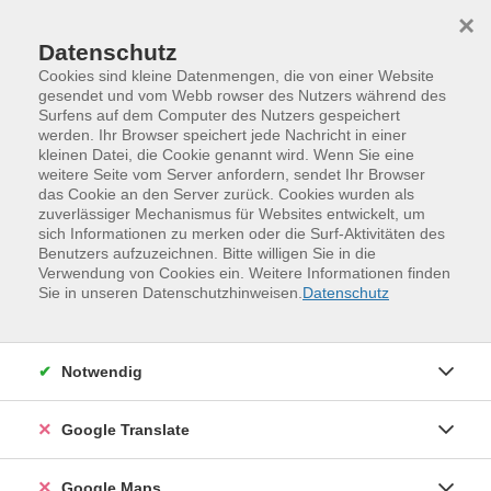
Skip to main content
Skip to page footer
×
Datenschutz
Cookies sind kleine Datenmengen, die von einer Website
gesendet und vom Webb rowser des Nutzers während des
Surfens auf dem Computer des Nutzers gespeichert
Sprechstunde im Smartphone-Club
werden. Ihr Browser speichert jede Nachricht in einer
kleinen Datei, die Cookie genannt wird. Wenn Sie eine
(Individuelle Beratung)
weitere Seite vom Server anfordern, sendet Ihr Browser
das Cookie an den Server zurück. Cookies wurden als
Diese Sprechstunde richtet sich an Personen, die
zuverlässiger Mechanismus für Websites entwickelt, um
konkrete Fragen oder Probleme im Umgang mit ihrem
sich Informationen zu merken oder die Surf-Aktivitäten des
Smartphone oder Tablet haben und eine individuelle
Benutzers aufzuzeichnen. Bitte willigen Sie in die
Verwendung von Cookies ein. Weitere Informationen finden
Beratung wünschen. In reichlich zwei Stunden erhalten
Sie in unseren Datenschutzhinweisen.
Datenschutz
Sie eine persönliche Unterstützung innerhalb einer
Kleingruppe.
Die Beratung ist keine allgemeine Grundlagen-
Notwendig
Einführung in die Nutzung mobiler Endgeräte. Bitte
bringen Sie ein konkretes Beratungsanliegen zur
Google Translate
Sprechstunde mit. Eine Anmeldung ist zwingend
erforderlich.
Google Maps