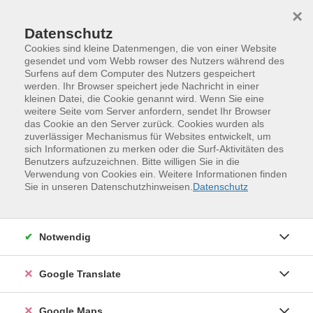
Skip to main content
Skip to page footer
×
Datenschutz
Cookies sind kleine Datenmengen, die von einer Website
gesendet und vom Webb rowser des Nutzers während des
Surfens auf dem Computer des Nutzers gespeichert
Einmaleins der Schneiderei -- auch für
werden. Ihr Browser speichert jede Nachricht in einer
kleinen Datei, die Cookie genannt wird. Wenn Sie eine
Anfänger
weitere Seite vom Server anfordern, sendet Ihr Browser
das Cookie an den Server zurück. Cookies wurden als
Alle, die Lust haben, individuelle und modische
zuverlässiger Mechanismus für Websites entwickelt, um
Kleidung selbst zu nähen, sind zum Kurs eingeladen.
sich Informationen zu merken oder die Surf-Aktivitäten des
Genäht wird ein typgerechtes Kleidungsstück in
Benutzers aufzuzeichnen. Bitte willigen Sie in die
Verwendung von Cookies ein. Weitere Informationen finden
unterschiedlichen Schwierigkeitsgraden, von witzig bis
Sie in unseren Datenschutzhinweisen.
Datenschutz
anspruchsvoll. Dabei werden alle Teilschritte von der
Maßanpassung des Schnittes über Zuschneiden,
Heften, Nähen bis zum fertigen Stück erarbeitet. So ist
Notwendig
der Kurs auch gut für Anfänger/-innen geeignet.
Mit diesem, an Ihre Maße angepassten Grundschnitt
Google Translate
können Sie selbstständig auch zu Hause nähen.
Außerdem werden verschiedene Möglichkeiten
Google Maps