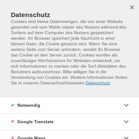
Skip to main content
Skip to page footer
×
Datenschutz
Cookies sind kleine Datenmengen, die von einer Website
gesendet und vom Webb rowser des Nutzers während des
Surfens auf dem Computer des Nutzers gespeichert
Französisch-Anfängerkurs für Senioren
werden. Ihr Browser speichert jede Nachricht in einer
kleinen Datei, die Cookie genannt wird. Wenn Sie eine
am Vormittag A1
weitere Seite vom Server anfordern, sendet Ihr Browser
1. Semester
das Cookie an den Server zurück. Cookies wurden als
zuverlässiger Mechanismus für Websites entwickelt, um
Für Teilnehmende ohne oder mit sehr geringen
sich Informationen zu merken oder die Surf-Aktivitäten des
Vorkenntnissen. Die Sprachkenntnisse werden
Benutzers aufzuzeichnen. Bitte willigen Sie in die
Verwendung von Cookies ein. Weitere Informationen finden
schrittweise und interaktiv aufgebaut, sodass sich die
Sie in unseren Datenschutzhinweisen.
Datenschutz
Lernenden nach den Lektionen in konkreten
sprachlichen Situationen sicher zurechtfinden. Die
Kursinhalte sind auf mehrere Semester aufgeteilt und
Notwendig
konzentrieren sich auf alltägliche, touristische und
berufsbezogene Themen. Das Lerntempo ist mäßig
Google Translate
ansteigend und entspricht dadurch den Anforderungen
einer heterogenen Lerngruppe. Das Lernziel ist die
Weiterentwicklung von Hören und Lesen. Der Kurs wird
Google Maps