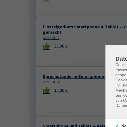
Einsteigerkurs Smartphone & Tablet -- 
gemacht
62M50132
36,00 €
Dat
Cooki
rowse
gespei
Sprechstunde im Smartphone-Club (Indiv
Cookie
62M50154
Ihr Br
12,00 €
Mechan
Surf-A
von Co
Daten
Smartphone und Tablet -- Vertiefung
No