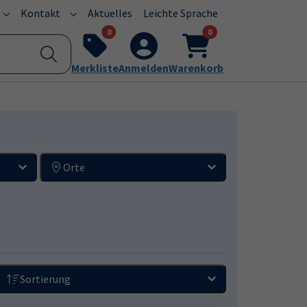
current)
Kontakt
Aktuelles
Leichte Sprache
Submenu for "Programm"
Submenu for "Kontakt"
0
0
Merkliste
Anmelden
Warenkorb
Orte
Sortierung