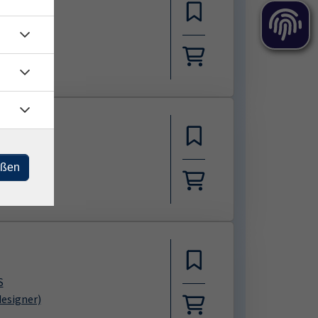
rierefrei)
designer)
eßen
leiterin)
S
designer)