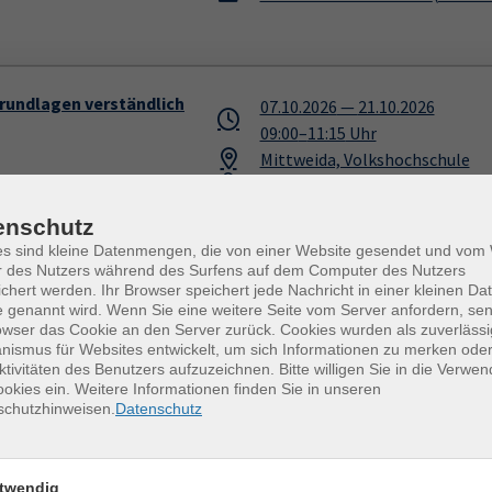
Grundlagen verständlich
07.10.2026
—
21.10.2026
09:00
–
11:15
Uhr
Mittweida, Volkshochschule
Dr. Jörg Tröltzsch
enschutz
es sind kleine Datenmengen, die von einer Website gesendet und vo
r des Nutzers während des Surfens auf dem Computer des Nutzers
chert werden. Ihr Browser speichert jede Nachricht in einer kleinen Dat
iduelle Beratung)
08.10.2026
 genannt wird. Wenn Sie eine weitere Seite vom Server anfordern, se
17:30
–
19:45
Uhr
owser das Cookie an den Server zurück. Cookies wurden als zuverlässi
ismus für Websites entwickelt, um sich Informationen zu merken oder
Mittweida, Volkshochschule
ktivitäten des Benutzers aufzuzeichnen. Bitte willigen Sie in die Verwe
Annika Schröder
(Englisch-Kurs
okies ein. Weitere Informationen finden Sie in unseren
schutzhinweisen.
Datenschutz
twendig
09.10.2026
—
11.10.2026