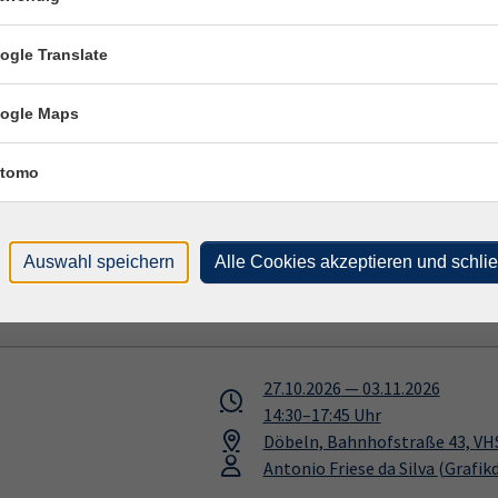
15:00
–
18:15
Uhr
Freiberg, Volkshochschule (bar
ogle Translate
Antonio Friese da Silva
(Grafik
ogle Maps
tomo
mit dem Smartphone
12.10.2026
08:00
–
10:15
Uhr
Mittweida, Volkshochschule
Auswahl speichern
Alle Cookies akzeptieren und schli
Annika Schröder
(Englisch-Kurs
27.10.2026
—
03.11.2026
14:30
–
17:45
Uhr
Döbeln, Bahnhofstraße 43, VH
Antonio Friese da Silva
(Grafik