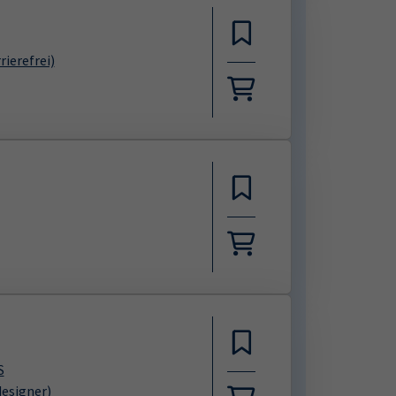
rierefrei)
S
designer)