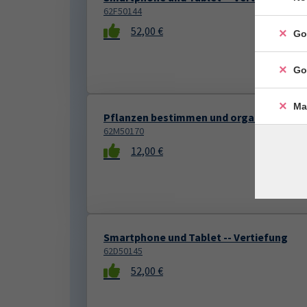
62F50144
52,00 €
Go
Go
Ma
Pflanzen bestimmen und organisieren 
62M50170
12,00 €
Smartphone und Tablet -- Vertiefung
62D50145
52,00 €