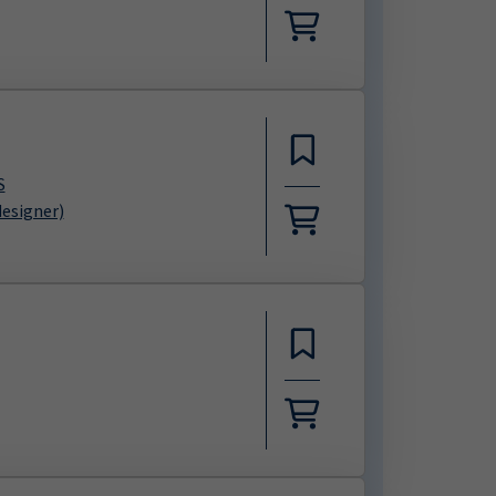
S
designer)