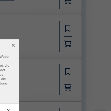
×
m Webb
ei, die
ndet
ger
 die
ndung
leiterin)