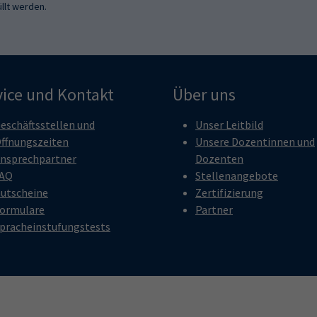
llt werden.
vice und Kontakt
Über uns
eschäftsstellen und
Unser Leitbild
ffnungszeiten
Unsere Dozentinnen und
nsprechpartner
Dozenten
AQ
Stellenangebote
utscheine
Zertifizierung
ormulare
Partner
pracheinstufungstests