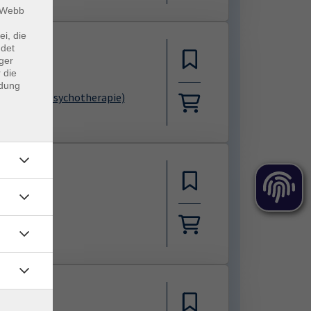
m Webb
ei, die
ndet
ger
 die
ndung
ikerin für Psychotherapie)
othek
rapeutin )