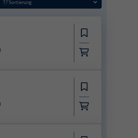
Sortierung
)
)