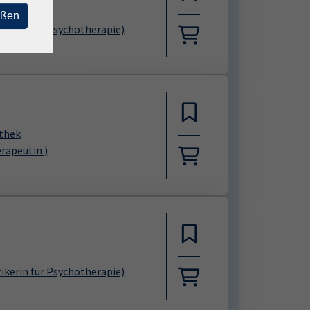
eßen
ikerin für Psychotherapie)
othek
rapeutin )
ikerin für Psychotherapie)