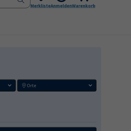
current)
Kontakt
Merkliste
Aktuelles
Anmelden
Leichte Sprache
Warenkorb
Submenu for "Programm"
Submenu for "Kontakt"
Orte