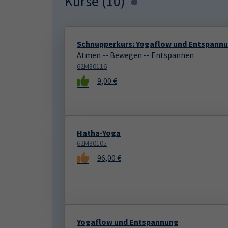
Kurse (
10
)
Loading...
Schnupperkurs: Yogaflow und Entspann
Atmen -- Bewegen -- Entspannen
62M30116
9,00 €
Hatha-Yoga
62M30105
96,00 €
Yogaflow und Entspannung