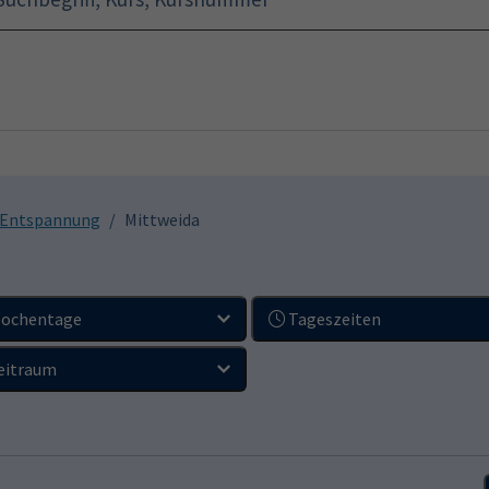
(
Startseite
Programm
, Entspannung
Mittweida
ochentage
Tageszeiten
eitraum