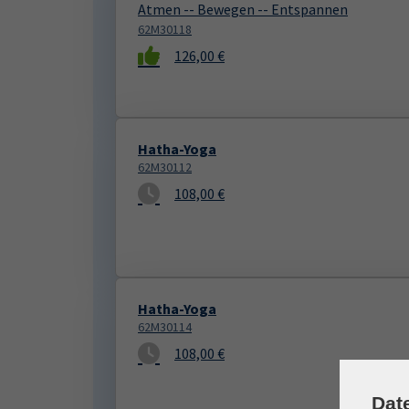
Atmen -- Bewegen -- Entspannen
62M30118
126,00 €
Hatha-Yoga
62M30112
108,00 €
Hatha-Yoga
62M30114
108,00 €
Dat