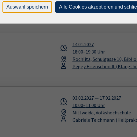
Mittweida, Volkshochschule
Auswahl speichern
Alle Cookies akzeptieren und schli
Gabriele Teichmann
(Heilprakt
14.01.2027
18:00
–
19:30
Uhr
Rochlitz, Schulgasse 10, Bibli
Peggy Eisenschmidt
(Klangthe
03.02.2027
—
17.02.2027
10:00
–
11:00
Uhr
Mittweida, Volkshochschule
Gabriele Teichmann
(Heilprakt