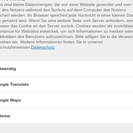
es sind kleine Datenmengen, die von einer Website gesendet und vo
r des Nutzers während des Surfens auf dem Computer des Nutzers
chert werden. Ihr Browser speichert jede Nachricht in einer kleinen Dat
16.10.2026
—
30.10.2026
 genannt wird. Wenn Sie eine weitere Seite vom Server anfordern, se
owser das Cookie an den Server zurück. Cookies wurden als zuverlässi
17:00
–
18:00
Uhr
ismus für Websites entwickelt, um sich Informationen zu merken oder
Mittweida, Volkshochschule
ktivitäten des Benutzers aufzuzeichnen. Bitte willigen Sie in die Verwe
Gabriele Teichmann
(Heilprakt
okies ein. Weitere Informationen finden Sie in unseren
schutzhinweisen.
Datenschutz
twendig
27.10.2026
18:00
–
19:30
Uhr
ogle Translate
Rochlitz, Schulgasse 10, Bibli
Peggy Eisenschmidt
(Klangthe
ogle Maps
tomo
27.11.2026
—
11.12.2026
17:00
–
18:00
Uhr