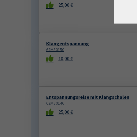
25,00 €
Klangentspannung
62M30150
10,00 €
Entspannungsreise mit Klangschalen
62M30146
25,00 €