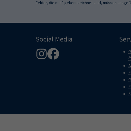
Felder, die mit * gekennzeichnet sind, müssen ausgefü
Social Media
Ser
G
Ö
A
F
G
F
S