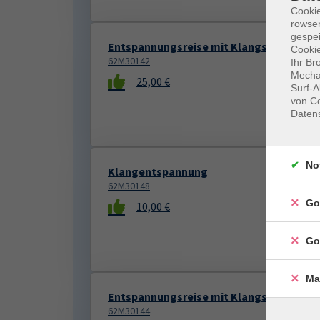
Cooki
rowse
gespei
Entspannungsreise mit Klangschalen
Cookie
62M30142
Ihr Br
Mechan
25,00 €
Surf-A
von Co
Daten
No
Klangentspannung
62M30148
Go
10,00 €
Go
Ma
Entspannungsreise mit Klangschalen
62M30144